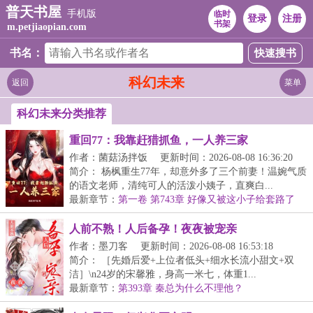
普天书屋
手机版
临时
登录
注册
书架
m.petjiaopian.com
书名：
科幻未来
返回
菜单
科幻未来分类推荐
重回77：我靠赶猎抓鱼，一人养三家
作者：菌菇汤拌饭
更新时间：2026-08-08 16:36:20
简介： 杨枫重生77年，却意外多了三个前妻！温婉气质
的语文老师，清纯可人的活泼小姨子，直爽白...
最新章节：
第一卷 第743章 好像又被这小子给套路了
人前不熟！人后备孕！夜夜被宠亲
作者：墨刀客
更新时间：2026-08-08 16:53:18
简介： ［先婚后爱+上位者低头+细水长流小甜文+双
洁］\n24岁的宋馨雅，身高一米七，体重1...
最新章节：
第393章 秦总为什么不理他？