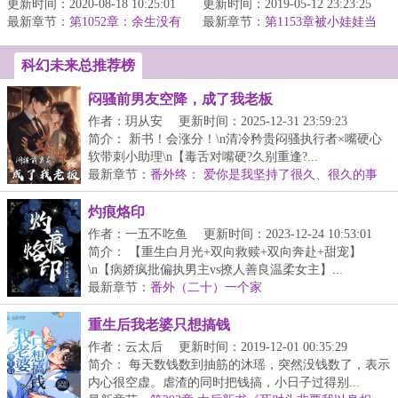
更新时间：2020-08-18 10:25:01
睁开眼后，她发现自己穿
更新时间：2019-05-12 23:23:25
世，成为绝氏府邸人尽可
最新章节：
成了玛丽苏总裁文中，...
第1052章：余生没有
最新章节：
欺的废物七小姐，当凤凰
第1153章被小娃娃当
任何遗憾（大结局）
成娘亲
涅盘...
科幻未来总推荐榜
闷骚前男友空降，成了我老板
作者：玥从安
更新时间：2025-12-31 23:59:23
简介： 新书！会涨分！\n清冷矜贵闷骚执行者×嘴硬心
软带刺小助理\n【毒舌对嘴硬?久别重逢?...
最新章节：
番外终： 爱你是我坚持了很久、很久的事
情！
灼痕烙印
作者：一五不吃鱼
更新时间：2023-12-24 10:53:01
简介： 【重生白月光+双向救赎+双向奔赴+甜宠】
\n【病娇疯批偏执男主vs撩人善良温柔女主】...
最新章节：
番外（二十）一个家
重生后我老婆只想搞钱
作者：云太后
更新时间：2019-12-01 00:35:29
简介： 每天数钱数到抽筋的沐瑶，突然没钱数了，表示
内心很空虚。虐渣的同时把钱搞，小日子过得别...