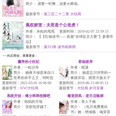
简介： 虐妻一时爽，追妻火葬场。
这句话对陆云峥来说不只是简单的说...
最新章节：
第三百二十二章 大结局
凰权娇宠：夫君是个公老虎！
作者：米粒的甩甩
更新时间：2019-02-07 23:59:15
简介： 【【红袖读书——首届“全球征文大赛”】参赛作
品】
最新章节：
第353章 读书有卵用
穿越成三...
<< 向左滑动，查看更多：
魔帝的小狂妃
君临彼岸
作者：一粒沙舟
作者：楉溪
简介： 她夜天倾是来自21
简介： 她是忘川河旁的一
世界的杀手之王，同时也
株彼岸花，因受天族太子
更新时间：2021-03-05 16:06:00
是毒医圣手。来到这个世
更新时间：2019-06-15 00:05:13
弗修照拂，得以修炼成
最新章节：
界，她发誓一定要活出
0747大结局
最新章节：
仙。
大结局 岁月安康
自...
系统开挂：傅少乖乖投降吧
毒宠邪凤：逆天召唤师
...
作者：焰焰的天地
作者：美人千殇
简介： 安歆悦穿越了。
简介： （包月免费看此
书）她，绝倾殇，魂穿异