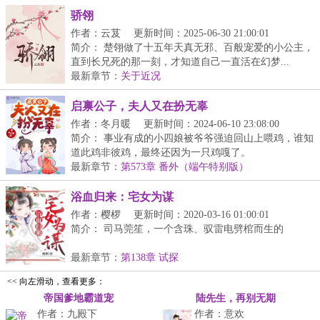
骄翎
作者：云芨
更新时间：2025-06-30 21:00:01
简介： 楚翎做了十五年天真无邪、百般宠爱的小公主，
直到长兄死的那一刻，才知道自己一直活在幻梦...
最新章节：
关于近况
启禀公子，夫人又在扮无辜
作者：冬月暖
更新时间：2024-06-10 23:08:00
简介： 事业有成的小四娘被爷爷强迫回山上喂鸡，谁知
道此鸡非彼鸡，最终还因为一只鸡嘎了。
最新章节：
第573章 番外（端午特别版）
浴血归来：宅女为谋
作者：樱椤
更新时间：2020-03-16 01:00:01
简介： 司马莞笙，一个含珠、驭雷电劈棺而生的
“棺材女”，父亲莫然...
最新章节：
第138章 试探
<< 向左滑动，查看更多：
帝国爹地霸道宠
陆先生，再别无期
作者：九殿下
作者：意欢