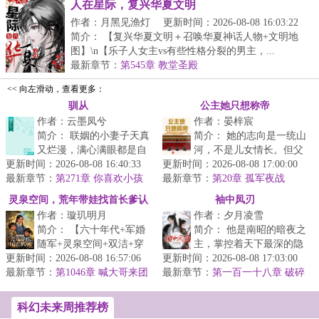
人在星际，复兴华夏文明
作者：月黑见渔灯
更新时间：2026-08-08 16:03:22
简介： 【复兴华夏文明＋召唤华夏神话人物+文明地
图】\n【乐子人女主vs有些性格分裂的男主，...
最新章节：
第545章 教堂圣殿
<< 向左滑动，查看更多：
驯从
公主她只想称帝
作者：云墨凤兮
作者：晏梓宸
简介： 联姻的小妻子天真
简介： 她的志向是一统山
又烂漫，满心满眼都是自
河，不是儿女情长。但父
更新时间：2026-08-08 16:40:33
己。分开时，霍灼给了不
更新时间：2026-08-08 17:00:00
皇留下的两个男人总在碍
最新章节：
少补偿，想用金钱来一刀
第271章 你喜欢小孩
最新章节：
事——明月般的驸马要她
第20章 孤军夜战
子吗
两...
践...
灵泉空间，荒年带娃找首长爹认
袖中凤刃
作者：璇玑明月
作者：夕月凌雪
亲
简介： 【六十年代+军婚
简介： 他是南昭的暗夜之
随军+灵泉空间+双洁+穿
主，掌控着天下最深的隐
更新时间：2026-08-08 16:57:06
越重生逆袭+虐渣+先婚后
更新时间：2026-08-08 17:03:00
秘。她是沧澜的烈血凤
最新章节：
爱+变美变强+美食养...
第1046章 喊大哥来团
最新章节：
凰，曾以赫赫战功名震四
第一百一十八章 破碎
聚
方。...
科幻未来周推荐榜