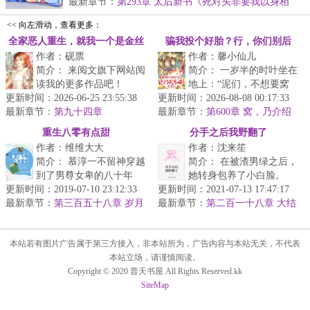
最新章节：
第293章 太后新书《死对头非要我以身相
许》》
<< 向左滑动，查看更多：
全家恶人重生，就我一个是金丝
骗我投个好胎？行，你们别后
作者：砚票
作者：馨小仙儿
雀
悔！
简介： 来阅文旗下网站阅
简介： 一岁半的时叶坐在
读我的更多作品吧！
地上：“泥们，不想要窝
更新时间：2026-06-25 23:55:38
更新时间：2026-08-08 00:17:33
了？”
最新章节：
第九十四章
最新章节：
第600章 窝，乃介绍
寄几一下
“要把窝送到...
重生八零有点甜
分手之后我野翻了
作者：维维大大
作者：沈来笙
简介： 慕淳一不留神穿越
简介： 在被渣男绿之后，
到了男尊女卑的八十年
她转身包养了小白脸。
更新时间：2019-07-10 23:12:33
代，嫁给了一个不冷不热
更新时间：2021-07-13 17:47:17
最新章节：
的知青丈夫，第一晚在家
第三百五十八章 岁月
最新章节：
小白脸人美声甜，哪哪...
第二百一十八章 大结
静好
里睡...
局二
本站若有图片广告属于第三方接入，非本站所为，广告内容与本站无关，不代表
本站立场，请谨慎阅读。
Copyright © 2020 普天书屋 All Rights Reserved.kk
SiteMap