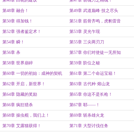
第46章 白晓的建议
第47章 斩魄刀之精魄！
第48章 融合！
第49章 武道巅峰·技之尽头
第50章 得加钱！
第51章 筋骨齐鸣，虎豹雷音
第52章 强者鉴定术！
第53章 灵光乍现
第54章 瞬！
第55章 三尖两刃刀
第56章 杀
第57章 你们对使徒一无所知
第58章 世界崩碎
第59章 阶位之秘
第60章 一切的初始：成神的契机
第61章 第二个命运宝箱！
（3k）
（3K））
第62章 开启，新世界！
第63章 古代种·熔山龙
第64章 隐藏的奖励
第65章 你这不是长枪！
第66章 疯狂猎杀
第67章 耶——！
第68章 操虫棍，我们上！
第69章 斩杀雄火龙
第70章 艾露猫获得！
第71章 大型讨伐任务