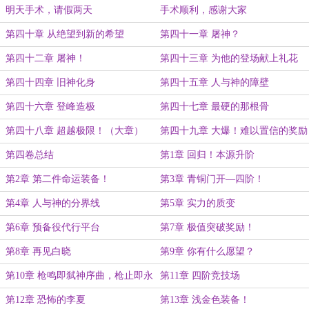
明天手术，请假两天
手术顺利，感谢大家
第四十章 从绝望到新的希望
第四十一章 屠神？
第四十二章 屠神！
第四十三章 为他的登场献上礼花
第四十四章 旧神化身
第四十五章 人与神的障壁
第四十六章 登峰造极
第四十七章 最硬的那根骨
第四十八章 超越极限！（大章）
第四十九章 大爆！难以置信的奖励
第四卷总结
第1章 回归！本源升阶
第2章 第二件命运装备！
第3章 青铜门开—四阶！
第4章 人与神的分界线
第5章 实力的质变
第6章 预备役代行平台
第7章 极值突破奖励！
第8章 再见白晓
第9章 你有什么愿望？
第10章 枪鸣即弑神序曲，枪止即永
第11章 四阶竞技场
夜降临
第12章 恐怖的李夏
第13章 浅金色装备！