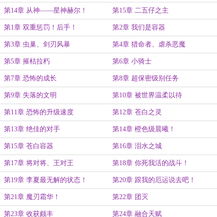
第14章 从神——星神赫尔！
第15章 二五仔之主
第1章 双重惩罚！后手！
第2章 我们是容器
第3章 虫巢、剑刃风暴
第4章 猎命者、虐杀恶魔
第5章 摧枯拉朽
第6章 小骑士
第7章 恐怖的成长
第8章 超保密级别任务
第9章 失落的文明
第10章 被世界温柔以待
第11章 恐怖的升级速度
第12章 苍白之灵
第13章 绝佳的对手
第14章 橙色级晨曦！
第15章 苍白容器
第16章 泪水之城
第17章 将对将、王对王
第18章 你死我活的战斗！
第19章 李夏最无解的状态！
第20章 跟我的厄运说去吧！
第21章 魔刃霜华！
第22章 团灭
第23章 收获颇丰
第24章 融合天赋