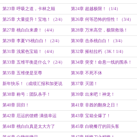
第23章 呼吸之道，卡林之颠
第24章 超越极限！（1/4）
第25章 大量提升！宝地！（2/4）
第26章 何等恐怖的悟性！（3/4）
第27章 桃白白来袭！（4/4）
第28章 万米高空，极限救场！
（1/4）
第29章 李夏VS桃白白！（2/4）
第30章 击杀桃白白！（3/4）
第31章 浅紫色宝箱！（4/4）
第32章 摧枯拉朽（3K！1/4）
第33章 五维平衡是什么？（2/4）
第34章 突变！命悬一线的围杀！
第35章 五维便是至尊
第36章 不死不休
新年快乐！（成绩汇报和加更说
第37章 灭团！
明）
第38章 称号：团队杀手！
第39章 出来吧！神龙！
第40章 回归！
第41章 非酋的翻身之日！
第42章 厄运的馈赠·满值幸运
第43章 宝箱全爆了！
第44章 桃白白真是太大方了
第45章 白晓餐厅的回头客