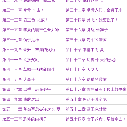
第二十九章 超越极限，霸王色！
第三十章 强悍的霸气
（二合一）
第三十一章 拳骨·冲击！
第三十二章 拳骨入门，金狮子来
袭！
第三十三章 霸王色·龙威！
第三十四章 路飞：我变强了！
第三十五章 李夏的霸王色全力冲
第三十六章 觉醒·金狮子！
击！
第三十七章 仿佛是神
第三十八章 海军的震惊
第三十九章 晋升！丰厚的奖励！
第四十章 本部中将·夏！
第四十一章 兑换奖励
第四十二章 幻兽种·天狗形态
第四十三章 草帽一伙的新同伴
第四十四章 天龙人
第四十五章 大事件！
第四十六章 使徒的震惊
第四十七章 出手！志在必得！
第四十八章 紧急征召！顶上战争来
临
第四十九章 底牌尽出
第五十章 黑胡子算个屁
第五十一章 革命军总参谋次长·夏
第五十二章 霸王色对撞
第五十三章 恐怖的白胡子
第五十四章 老子的命，尽管拿去！