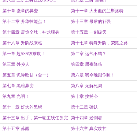
第八章 三阶近身技法型NO.1
第九章 三阶·至强！
第十章 徽章的异变
第十一章 大出血的兰斯洛特
第十二章 升华技能点！
第十三章 最后的补强
第十四章 震惊全球，神龙现身
第十五章 一剑破天
第十六章 升阶战来临
第十七章 特殊升阶，荣耀之路！
第一章 超SSS级难度！
第二章 运气不错？
第三章 外乡人
第四章 黑夜降临
第五章 诡异欧甘（合一）
第六章 我今晚跟你睡！
第七章 黑暗异变
第八章 无解死局
第九章 光明！
第十章 搜捕令
第十一章 好大的黑锅
第十二章 确认！
第十三章 出手，第一轮主线任务完
第十四章 迷惘者
成！
第十五章 苏醒
第十六章 真实欧甘