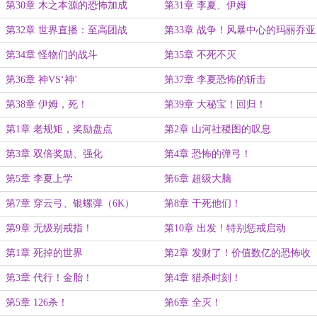
第30章 木之本源的恐怖加成
第31章 李夏、伊姆
（6K）
第32章 世界直播：至高团战
第33章 战争！风暴中心的玛丽乔亚
第34章 怪物们的战斗
第35章 不死不灭
第36章 神VS‘神’
第37章 李夏恐怖的斩击
第38章 伊姆，死！
第39章 大秘宝！回归！
第1章 老规矩，奖励盘点
第2章 山河社稷图的叹息
第3章 双倍奖励、强化
第4章 恐怖的弹弓！
第5章 李夏上学
第6章 超级大脑
第7章 穿云弓、银螺弹（6K）
第8章 干死他们！
第9章 无级别戒指！
第10章 出发！特别惩戒启动
第1章 死掉的世界
第2章 发财了！价值数亿的恐怖收
益！
第3章 代行！金胎！
第4章 猎杀时刻！
第5章 126杀！
第6章 全灭！