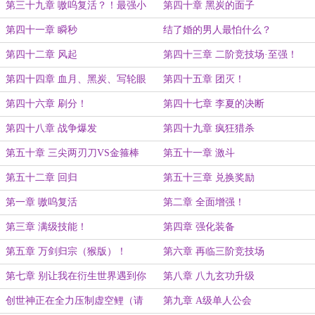
第三十九章 嗷呜复活？！最强小
第四十章 黑炭的面子
队！
第四十一章 瞬秒
结了婚的男人最怕什么？
第四十二章 风起
第四十三章 二阶竞技场·至强！
第四十四章 血月、黑炭、写轮眼
第四十五章 团灭！
第四十六章 刷分！
第四十七章 李夏的决断
第四十八章 战争爆发
第四十九章 疯狂猎杀
第五十章 三尖两刃刀VS金箍棒
第五十一章 激斗
第五十二章 回归
第五十三章 兑换奖励
第一章 嗷呜复活
第二章 全面增强！
第三章 满级技能！
第四章 强化装备
第五章 万剑归宗（猴版）！
第六章 再临三阶竞技场
第七章 别让我在衍生世界遇到你
第八章 八九玄功升级
创世神正在全力压制虚空鲤（请
第九章 A级单人公会