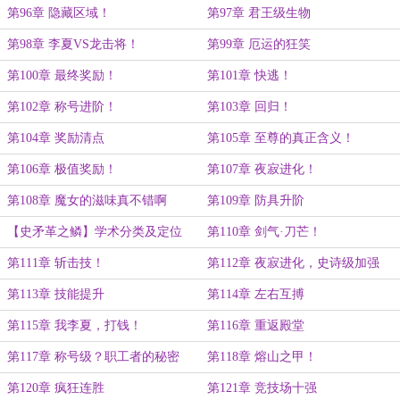
第96章 隐藏区域！
第97章 君王级生物
第98章 李夏VS龙击将！
第99章 厄运的狂笑
第100章 最终奖励！
第101章 快逃！
第102章 称号进阶！
第103章 回归！
第104章 奖励清点
第105章 至尊的真正含义！
第106章 极值奖励！
第107章 夜寂进化！
第108章 魔女的滋味真不错啊
第109章 防具升阶
【史矛革之鳞】学术分类及定位
第110章 剑气·刀芒！
第111章 斩击技！
第112章 夜寂进化，史诗级加强
第113章 技能提升
第114章 左右互搏
第115章 我李夏，打钱！
第116章 重返殿堂
第117章 称号级？职工者的秘密
第118章 熔山之甲！
第120章 疯狂连胜
第121章 竞技场十强