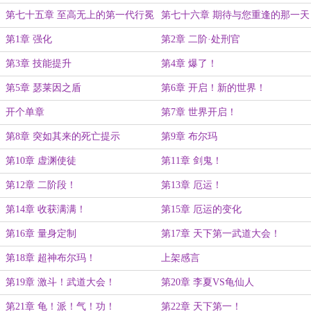
第七十五章 至高无上的第一代行冕
第七十六章 期待与您重逢的那一天
下
第1章 强化
第2章 二阶·处刑官
第3章 技能提升
第4章 爆了！
第5章 瑟莱因之盾
第6章 开启！新的世界！
开个单章
第7章 世界开启！
第8章 突如其来的死亡提示
第9章 布尔玛
第10章 虚渊使徒
第11章 剑鬼！
第12章 二阶段！
第13章 厄运！
第14章 收获满满！
第15章 厄运的变化
第16章 量身定制
第17章 天下第一武道大会！
第18章 超神布尔玛！
上架感言
第19章 激斗！武道大会！
第20章 李夏VS龟仙人
第21章 龟！派！气！功！
第22章 天下第一！