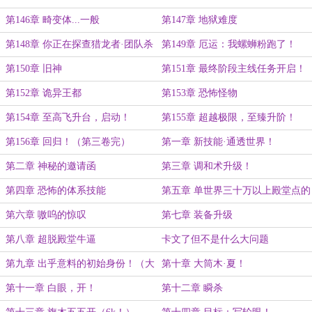
第146章 畸变体...一般
第147章 地狱难度
第148章 你正在探查猎龙者·团队杀
第149章 厄运：我螺蛳粉跑了！
手·二阶竞技场至强
（大章）
第150章 旧神
第151章 最终阶段主线任务开启！
第152章 诡异王都
第153章 恐怖怪物
第154章 至高飞升台，启动！
第155章 超越极限，至臻升阶！
（8K大章！）
第156章 回归！（第三卷完）
第一章 新技能·通透世界！
第二章 神秘的邀请函
第三章 调和术升级！
第四章 恐怖的体系技能
第五章 单世界三十万以上殿堂点的
收获！
第六章 嗷呜的惊叹
第七章 装备升级
第八章 超脱殿堂牛逼
卡文了但不是什么大问题
第九章 出乎意料的初始身份！（大
第十章 大筒木·夏！
章）
第十一章 白眼，开！
第十二章 瞬杀