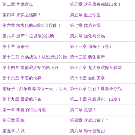
（二合一）
第二章 奖励盘点
第三章 这是底裤都爆出来！
第四章 果实之陷阱！
第五章 至上珍宝
第六章 垃圾佬的ss级公会技能！
第七章 优势在我
第八章 遗产！垃圾佬的决断
第九章 强化与交易
第十章 追杀令！
第十一章 追杀令（续）
第十二章 交易成功！从没想过的操
第十三章 装备更新
作！
第十四章 偷偷藏大招的两小只
第十五章 龙大爷震撼互联网
第十六章 李夏的抉择
第十七章 血红天空
老样子，战争世界请假一天 ，明天
第十八章 征召！世界争夺战
四更
第十九章 最后的准备
第二十章 夜寂进化！出发！
第一章 李夏的特别待遇
第二章 先登！
第三章 降临
第四章 这就出货了？
第五章 入城
第六章 称号冒险团