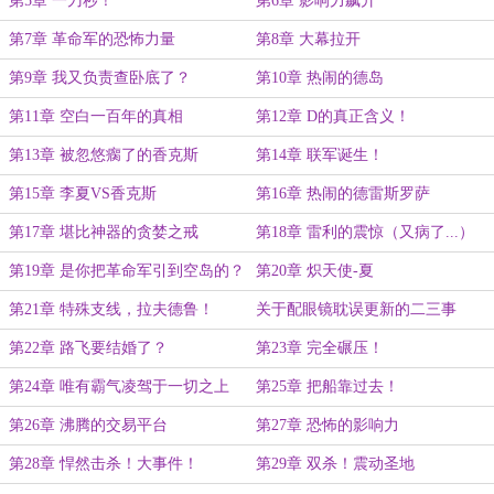
第5章 一刀秒！
第6章 影响力飙升
第7章 革命军的恐怖力量
第8章 大幕拉开
第9章 我又负责查卧底了？
第10章 热闹的德岛
第11章 空白一百年的真相
第12章 D的真正含义！
第13章 被忽悠瘸了的香克斯
第14章 联军诞生！
第15章 李夏VS香克斯
第16章 热闹的德雷斯罗萨
第17章 堪比神器的贪婪之戒
第18章 雷利的震惊（又病了...）
第19章 是你把革命军引到空岛的？
第20章 炽天使-夏
第21章 特殊支线，拉夫德鲁！
关于配眼镜耽误更新的二三事
第22章 路飞要结婚了？
第23章 完全碾压！
第24章 唯有霸气凌驾于一切之上
第25章 把船靠过去！
第26章 沸腾的交易平台
第27章 恐怖的影响力
第28章 悍然击杀！大事件！
第29章 双杀！震动圣地