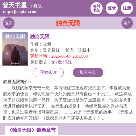
普天书屋
手机版
临时
登录
注册
书架
m.petjiaopian.com
独自无限
返回
菜单
独自无限
作者：立佩
类别：灵异悬疑
状态：连载中
更新时间：2026-08-07 23:13:00
最新章节：
第7章 混战
开始阅读
加入书架
独自无限简介：
残破的殿堂奄奄一息，等待能让它重返辉煌的主宰。李夏成为超
脱殿堂的使徒，却发现这个快死的殿堂只有自己一个员工。 就这样成
为了超脱殿堂的第一代行。为了变强也是为了重建殿堂，他必须得潜
伏进其他殿堂执行任务。 在无限的虚空中，他经历世界的兴起与湮
灭，也见过强者弹指可裂星辰。 ........这是个无限流的故事。《无限从
卧底其他空间开始》《我都是老大了还要去卧底？ 》...
《独自无限》最新章节