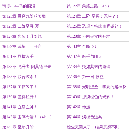
请假~~牛马的眼泪
第122章 荣耀之路（4K）
第123章 贯穿九阶的奖励！
第124章 二阶·至强：死斗？！
第125章 二阶至强·夏！
第126章 恐虐？特殊血腥钥匙！
第127章 套装！升阶战
第128章 不同寻常的开端
第129章 试炼——开启
第130章 全民飞升！
第131章 晶核入手
第132章 触手与团灭
第133章 飞升者·阿莫德里奇
第134章 突如其来的邀请
第135章 联合绞杀！
第136章 第一日·收益
第137章 宝箱闪了！
第138章 光明壁垒！李夏的超神反
应
第139章 盛宴拉开！
第140章 那淡橙色的光辉！
第141章 血祭血神！
第142章 命运
第143章 击碎命运！（4k！）
第144章 淡橙色道具
第145章 至臻升阶
检查完回来了，结果意想不到