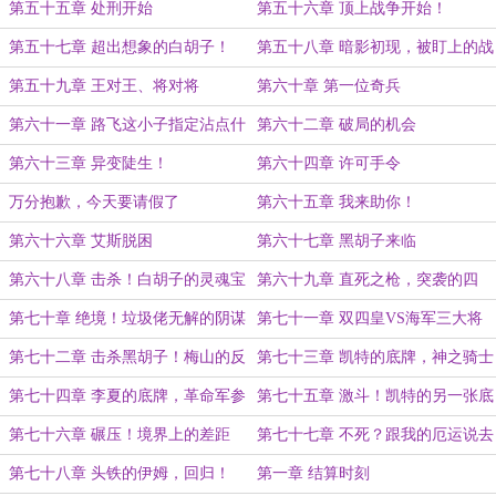
（卡文）
第五十五章 处刑开始
第五十六章 顶上战争开始！
第五十七章 超出想象的白胡子！
第五十八章 暗影初现，被盯上的战
场
第五十九章 王对王、将对将
第六十章 第一位奇兵
第六十一章 路飞这小子指定沾点什
第六十二章 破局的机会
么
第六十三章 异变陡生！
第六十四章 许可手令
万分抱歉，今天要请假了
第六十五章 我来助你！
第六十六章 艾斯脱困
第六十七章 黑胡子来临
第六十八章 击杀！白胡子的灵魂宝
第六十九章 直死之枪，突袭的四
箱
皇！
第七十章 绝境！垃圾佬无解的阴谋
第七十一章 双四皇VS海军三大将
第七十二章 击杀黑胡子！梅山的反
第七十三章 凯特的底牌，神之骑士
击
团出场！
第七十四章 李夏的底牌，革命军参
第七十五章 激斗！凯特的另一张底
上！
牌！
第七十六章 碾压！境界上的差距
第七十七章 不死？跟我的厄运说去
吧！
第七十八章 头铁的伊姆，回归！
第一章 结算时刻