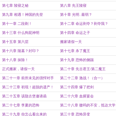
第七章 陵寝之秘
第八章 先王陵寝
第九章 相遇！神国的先登
第十章 光明..最弱？
第十一章 二段剃！
第十二章 命运剥夺？剥夺我？
第十三章 什么狗屁神明
第十四章 命运之子
第十五章 第六层
搬家请假一天
第十六章 陵墓？封印？
第十七章 杀了魔王
第十八章 抹除！
第十九章 恐怖的侧踹
正式搬家，请假一天
第二十章 先古君王/第二魔王
第二十一章 前所未见的强悍对手
第二十二章 激战！（合一）
第二十三章 初现！超脱的遗产！
第二十四章 爆了把剑
第二十五章 该隐古堡邀请函
第二十六章 血腥宴会
第二十七章 李夏的恐怖
第二十八章 嗷呜的不安，抵达大学
院（合一）
第二十九章 你怎么看出来的
第三十章 恐怖异变