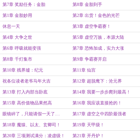
第7章 奖励任务：金胎
第8章 金胎到手
第1章 金胎妙用
第2章 出货！金色的光芒
休息一天
第3章 虚空争霸赛！
第4章 大争之世
第5章 虚空万族，本源大陆
第6章 呼吸就能变强
第7章 恐怖加成，实力大涨
第8章 千灯集市
第9章 争霸赛开启
第10章 残界墟：纪元
第11章 仙宫
祝各位读者老爷马年大吉
第12章 超脱麾下：沧元界
第13章 打入内部当卧底
第14章 我要一步步爬到最高！
第15章 高价值物品果然高
第16章 我应该直接抢的！
眼镜碎了，只能请假一天了....
第17章 虚空之中四阶最强者
第18章 魔猿、以太、玄卿司！
第19章 天甲级！
第20章 三项测试满分：凌虚级！
第21章 开丹炉！