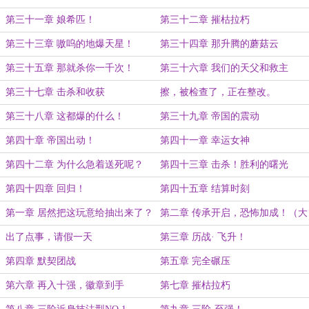
第三十一章 娘希匹！
第三十二章 摧枯拉朽
第三十三章 嗷呜的地爆天星！
第三十四章 那升腾的蘑菇云
第三十五章 那就杀你一千次！
第三十六章 我们的天父和救主
第三十七章 击杀和收获
擦，被检查了，正在整改。
第三十八章 这都爆的什么！
第三十九章 帝国的震动
第四十章 帝国出动！
第四十一章 幸运女神
第四十二章 为什么急着送死呢？
第四十三章 击杀！胜利的曙光
第四十四章 回归！
第四十五章 结算时刻
第一章 居然把这玩意给抽出来了？
第二章 传承开启，恐怖加成！（大
章）
出了点事，请假一天
第三章 历战· 飞升！
第四章 默契团战
第五章 完全碾压
第六章 再入十强，徽章到手
第七章 摧枯拉朽