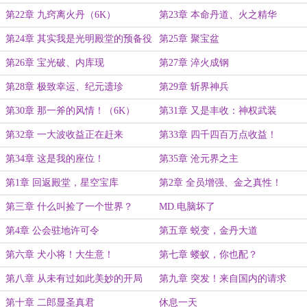
第22章 九窍离火丹（6K）
第23章 本命丹道、火之精华
第24章 其实我是光明殿堂的预备役
第25章 聚宝盆
代行
第26章 宝光破、内库现
第27章 淬火成钢
第28章 极致幸运、纪元遗珍
第29章 斩界神兵
第30章 那一斧的风情！（6K）
第31章 又是丰收：神权武装
第32章 一大波收益正在赶来
第33章 四千四百万点收益！
第34章 这是我的座位！
第35章 沧元界之主
第1章 回返殿堂，星空宝库
第2章 全员增强、金之真性！
第三章 什么叫捡了一个世界？
MD.电脑坏了
第4章 公会驻地许可令
第五章 蜕变，金丹大道
第六章 犬小将！大生意！
第七章 蝼蚁，你也配？
第八章 从未有过如此美妙的开局
第九章 突发！来自国内的请求
第十章 二郎显圣真君
休息一天