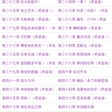
第二十三章 巨大的提升！
第二十四章 一拳！（求追读）
第二十五章 技之尽头（求追读！）
第二十六章 剑圣！出院！（求追
读）
第二十七章 长枪夜寂（求追读）
第二十八章 编号：27149（求追
读）
第二十九章 突如其来的袭击！（求
第三十章 幽暗森林（求追读）
追读）
第三十一章 灭巨蛛（求追读）
第三十二章 魔法河流（求追读！）
第三十三章 哪里来的变态！（求追
第三十四章 贡献点（求追读）
读）
第三十五章 任务完成（求追读）
第三十六章 阵营抉择（求追读）
第三十七章 超脱殿堂牛逼！（求追
第三十八章 勇武的证明（求追读）
读）
第三十九章 殿堂的恩赐（求追读）
第四十章 征召手令
第四十一章 战斗力20
第四十二章 糊涂！杀了你都是我
的！
第四十三章 身份的妙用（求追读）
第四十四章 浅紫色的光芒（求追读
哇）
第四十五章 黑箭！（求追读）
第四十六章 恶龙来袭（求追读）
第四十七章 源生命定之种
第四十八章 传说级生物