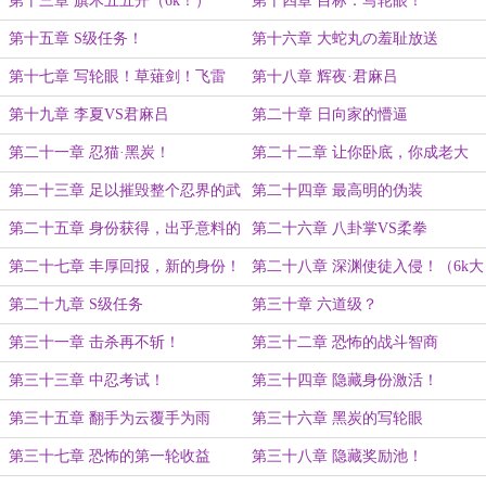
第十三章 旗木五五开（6k！）
第十四章 目标：写轮眼！
第十五章 S级任务！
第十六章 大蛇丸の羞耻放送
第十七章 写轮眼！草薙剑！飞雷
第十八章 辉夜·君麻吕
神！
第十九章 李夏VS君麻吕
第二十章 日向家的懵逼
第二十一章 忍猫·黑炭！
第二十二章 让你卧底，你成老大
了？
第二十三章 足以摧毁整个忍界的武
第二十四章 最高明的伪装
器
第二十五章 身份获得，出乎意料的
第二十六章 八卦掌VS柔拳
收获！
第二十七章 丰厚回报，新的身份！
第二十八章 深渊使徒入侵！（6k大
（6K大章）
章）
第二十九章 S级任务
第三十章 六道级？
第三十一章 击杀再不斩！
第三十二章 恐怖的战斗智商
第三十三章 中忍考试！
第三十四章 隐藏身份激活！
第三十五章 翻手为云覆手为雨
第三十六章 黑炭的写轮眼
第三十七章 恐怖的第一轮收益
第三十八章 隐藏奖励池！