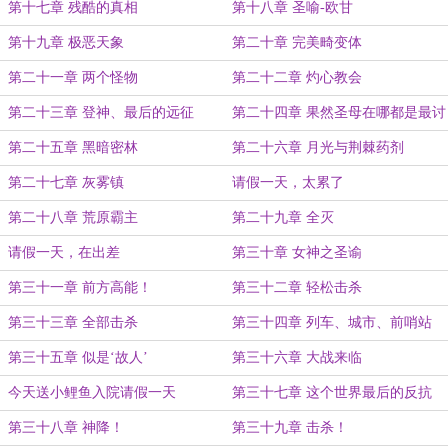
第十七章 残酷的真相
第十八章 圣喻-欧甘
第十九章 极恶天象
第二十章 完美畸变体
第二十一章 两个怪物
第二十二章 灼心教会
第二十三章 登神、最后的远征
第二十四章 果然圣母在哪都是最讨
厌的
第二十五章 黑暗密林
第二十六章 月光与荆棘药剂
第二十七章 灰雾镇
请假一天，太累了
第二十八章 荒原霸主
第二十九章 全灭
请假一天，在出差
第三十章 女神之圣谕
第三十一章 前方高能！
第三十二章 轻松击杀
第三十三章 全部击杀
第三十四章 列车、城市、前哨站
第三十五章 似是‘故人’
第三十六章 大战来临
今天送小鲤鱼入院请假一天
第三十七章 这个世界最后的反抗
第三十八章 神降！
第三十九章 击杀！