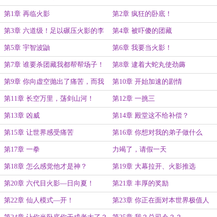
第1章 再临火影
第2章 疯狂的卧底！
第3章 六道级！足以碾压火影的李
第4章 被吓傻的团藏
夏！
第5章 宇智波鼬
第6章 我要当火影！
第7章 谁要杀团藏我都帮帮场子！
第8章 逮着大蛇丸使劲薅
第9章 你向虚空抛出了痛苦，而我
第10章 开始加速的剧情
听见了
第11章 长空万里，荡剑山河！
第12章 一挑三
第13章 凶威
第14章 殿堂这不给补偿？
第15章 让世界感受痛苦
第16章 你想对我的弟子做什么
第17章 一拳
力竭了，请假一天
第18章 怎么感觉他才是神？
第19章 大幕拉开、火影推选
第20章 六代目火影—日向夏！
第21章 丰厚的奖励
第22章 仙人模式—开！
第23章 你正在面对本世界极值人
物！