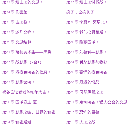
第72章 熔山龙的奖励！
第73章 熔山龙讨伐战！
第74章 伤害第一
疯了，全病倒了
第75章 击龙枪！
第76章 李夏VS灭尽龙！
第77章 激烈交锋！
第78章 我们心灵相通！
第79章 奖励结算
第80章 隐藏区域！
第81章 落榜美术生——黑炭
第82章 幻兽种—麒麟！
第83章 战麒麟（2合1）
第84章 斩杀麒麟与收获
第85章 浅橙色装备的信息！
第86章 强悍的橙色装备
第87章 麒麟套装！
第88章 厄运的愤怒
祝各位读者老爷蛇年大吉！
第89章 司掌风暴之龙
第90章 区域霸主·夏
第91章 定制装备！猎人公会的奖励
第92章 麒麟之缠、世界的秘密
第93章 恐怖的巨兽
第94章 秘密通道
第95章 人龙之战