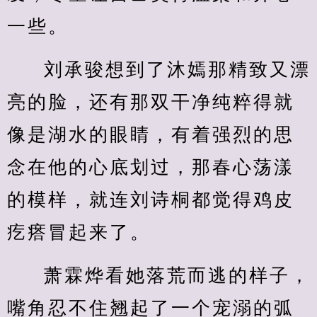
一些。
刘承骏想到了沐嫣那精致又漂
亮的脸，还有那双干净纯粹得就
像是湖水的眼睛，有着强烈的思
念在他的心底划过，那春心荡漾
的模样，就连刘诗桐都觉得鸡皮
疙瘩冒起来了。
萧霖烨看她落荒而逃的样子，
嘴角忍不住翘起了一个宠溺的弧