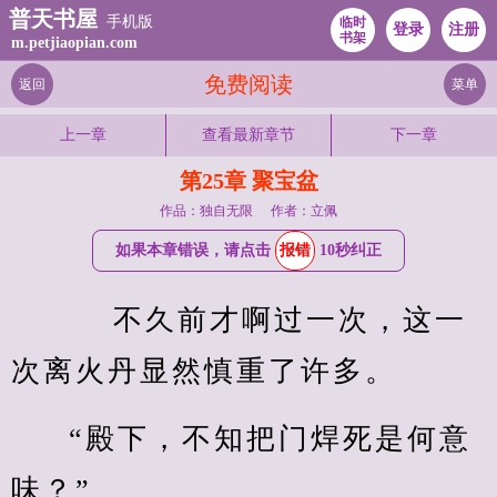
普天书屋
手机版
临时
登录
注册
书架
m.petjiaopian.com
免费阅读
返回
菜单
上一章
查看最新章节
下一章
第25章 聚宝盆
作品：独自无限
作者：立佩
如果本章错误，请点击
报错
10秒纠正
    不久前才啊过一次，这一
次离火丹显然慎重了许多。
“殿下，不知把门焊死是何意
味？”