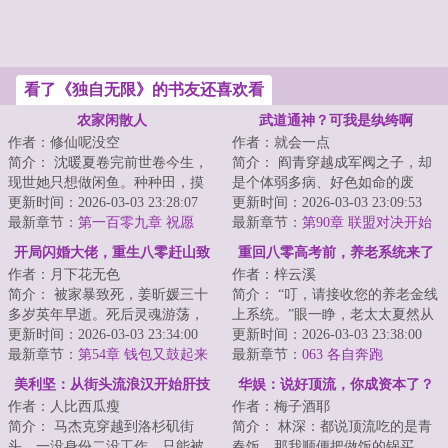
看了《独自无限》的书友还喜欢看
农家闲散人
武道通神？可我是纨绔啊
作者：修仙呢没空
作者：就会一点
简介： 沈暖夏卷完前世卷今生，
简介： 阎青穿越成军阀之子，却
现世她只想做闲鱼。种种田，摸
是个体弱多病、好色如命的废
摸鱼，不知不觉修个在世仙。
更新时间：2026-03-03 23:28:07
物。在这皇朝崩坏、列强环伺的
更新时间：2026-03-03 23:09:53
最新章节：
第一百零九章 祝愿
乱世，他...
最新章节：
第90章 联盟对决开始
开局闪婚大佬，重生八零赶山致
重回八零高考前，养老系统来了
作者：月下花无色
作者：梓云溪
富
简介： 被家暴致死，姜昕媛三十
简介： “叮，请接收您的养老金线
多岁英年早逝。死后灵魂游荡，
上系统。”眼一睁，老太太夏然从
她才知道自己短暂而痛苦的一
更新时间：2026-03-03 23:34:00
2025重返1980。
更新时间：2026-03-03 23:38:00
生，只是...
最新章节：
第54章 钱包又鼓起来
最新章节：
063 各自奔跑
了
美利坚：从街头流浪汉开始肝技
华娱：说好顶流，你成资本了？
作者：人比西瓜瘦
作者：梅子酒耶
能
简介： 马杰克穿越到洛杉矶街
简介： 林深：都说顶流吃的是青
头，一没身份二没工作，只能被
春饭，那我顺便把做饭的锅买