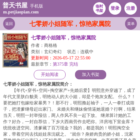
普天书屋
手机版
临时
登录
注册
书架
m.petjiaopian.com
七零娇小姐随军，惊艳家属院
返回
菜单
七零娇小姐随军，惊艳家属院
作者：商格格
类别：玄幻奇幻
状态：连载中
更新时间：2026-05-17 22:55:00
最新章节：
第375章 完结
开始阅读
加入书架
七零娇小姐随军，惊艳家属院简介：
【年代+穿书+空间+掏空家产+先婚后爱】明熙意外穿越了，成了
年代文里肤白貌美，明艳动人的大小姐，却是个炮灰女配。 什么？！
要把她打包嫁给家暴男？！那不行，明熙撸起袖子，一人一拳打成筛
子，把渣爹继母赶出家门。 未婚夫和继妹偷情逼她退婚？行啊，结果
当天，明熙一封举报信，两人作风不良一起下放。 继弟算计她的工
作？好办，一封自荐信，下乡大西南劳作去吧你。洋房地下室金库？
统统收进空间。渣爹藏了百万现金？我的，都是我的！明熙掏空全
家，带着空间去找娃娃亲沈砚之。 “就你？身娇肉贵的娇小姐，沈家