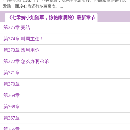
早晚把你赶出家门！”不好意思，沈先生宽肩窄腰、位高权重还是个恋
爱脑，面冷心热还荷尔蒙爆表。...
《七零娇小姐随军，惊艳家属院》最新章节
第375章 完结
第374章 叫周主任！
第373章 想利用你
第372章 怎么办啊弟弟
第371章
第370章
第369章
第368章
第367章
第366章