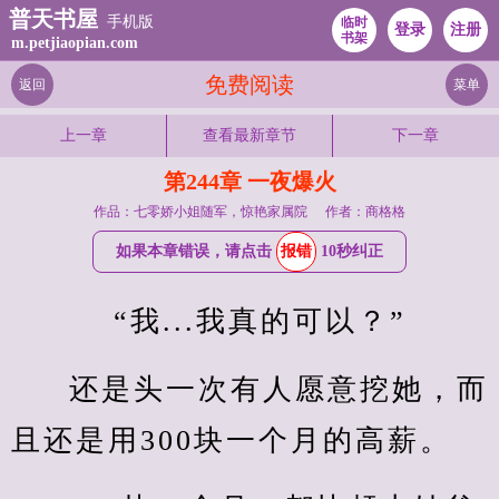
普天书屋
手机版
临时
登录
注册
书架
m.petjiaopian.com
免费阅读
返回
菜单
上一章
查看最新章节
下一章
第244章 一夜爆火
作品：七零娇小姐随军，惊艳家属院
作者：商格格
如果本章错误，请点击
报错
10秒纠正
    “我...我真的可以？”
还是头一次有人愿意挖她，而
且还是用300块一个月的高薪。