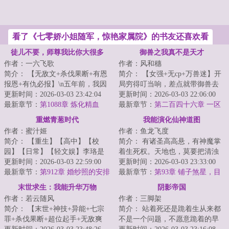
看了《七零娇小姐随军，惊艳家属院》的书友还喜欢看
徒儿不要，师尊我比你大很多
御兽之我真不是天才
作者：一六飞歌
作者：风和穗
简介： 【无敌文+杀伐果断+有恩
简介： 【女强+无cp+万兽迷】开
报恩+有仇必报】\n五年前，我因
局穷得叮当响，差点就带御兽去
护妹心切打断了一个大家族公子...
更新时间：2026-03-03 23:42:04
吃土。好在半道觉醒，面板诞
更新时间：2026-03-03 22:06:00
最新章节：
第1088章 炼化精血
生。...
最新章节：
第二百四十六章 一区
天骄
重燃青葱时代
我能演化仙神道图
作者：蜜汁姬
作者：鱼龙飞度
简介： 【重生】【高中】【校
简介： 有诸圣高高悬，有神魔掌
园】【日常】【轻文娱】李珞是
着生死权。天地也，莫要把清浊
一名35岁的无业……灵活就业
更新时间：2026-03-03 22:59:00
分辨，咱也趁乱成个仙！
更新时间：2026-03-03 23:33:00
者。
最新章节：
第912章 婚纱照的安排
<...
最新章节：
第93章 铺子煞星，目
标通宝月中拍卖会
末世求生：我能升华万物
阴影帝国
作者：若云随风
作者：三脚架
简介： 【末世+神技+异能+七宗
简介： 站着死还是跪着生从来都
罪+杀伐果断+超位起手+无敌爽
不是一个问题，不愿意跪着的早